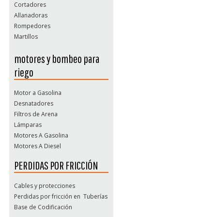
Cortadores
Allanadoras
Rompedores
Martillos
Bailarinas
motores y bombeo para
Placas Vibratorias
riego
Motor a Gasolina
Desnatadores
Filtros de Arena
Lámparas
Motores A Gasolina
Motores A Diesel
Motobombas
PERDIDAS POR FRICCIÓN
Raquetas
Válvulas
Cables y protecciones
Perdidas por fricción en Tuberías
Base de Codificación